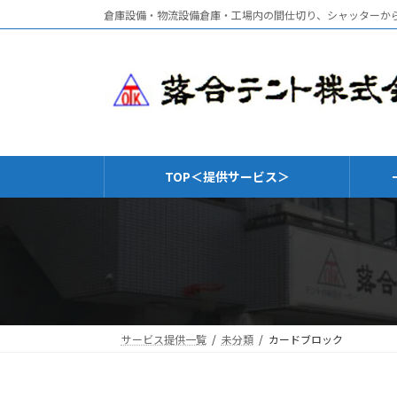
コ
ナ
倉庫設備・物流設備倉庫・工場内の間仕切り、シャッターから
ン
ビ
テ
ゲ
ン
ー
ツ
シ
へ
ョ
ス
ン
キ
に
TOP＜提供サービス＞
ッ
移
プ
動
サービス提供一覧
未分類
カードブロック