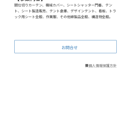
間仕切りカーテン、機械カバー、シートシャッター門番、テン
ト、シート製造販売、テント倉庫、デザインテント、看板、トラ
ック用シート全般、作業服、その他綿製品全般、構造物全般。
お問合せ
■
個人情報保護方針